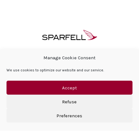
ÜBER SPARFELL
HÄUFIG GESTELLTE FRAGEN
Manage Cookie Consent
PRESSEBEREICH & AKTUELLES
We use cookies to optimize our website and our service.
SOZIALE VERANTWORTUNG DES UNTERNEHMENS
HÄUFIG GESTELLTE FRAGEN
KONTAKT
DATENSCHUTZERKLÄRUNG
IMPRESSUM
Accept
Refuse
Preferences
©Sparfell 2026 | All right reserved