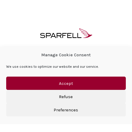
ÜBER SPARFELL
HÄUFIG GESTELLTE FRAGEN
Manage Cookie Consent
PRESSEBEREICH & AKTUELLES
We use cookies to optimize our website and our service.
SOZIALE VERANTWORTUNG DES UNTERNEHMENS
HÄUFIG GESTELLTE FRAGEN
KONTAKT
DATENSCHUTZERKLÄRUNG
IMPRESSUM
Accept
Refuse
Preferences
©Sparfell 2026 | All right reserved