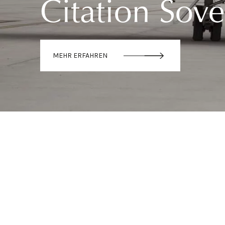
Citation Sov
MEHR ERFAHREN