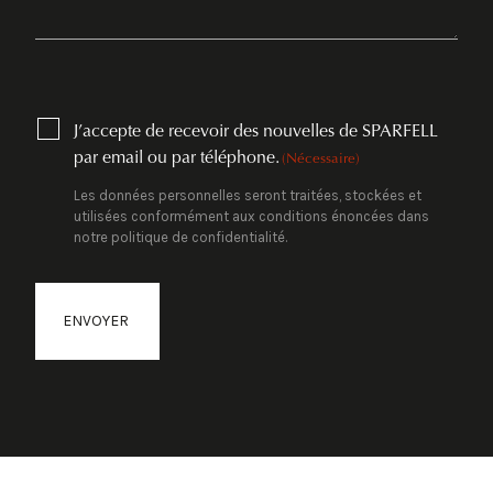
CONSENT
J’accepte de recevoir des nouvelles de SPARFELL
(NÉCESSAIRE)
par email ou par téléphone.
(Nécessaire)
Les données personnelles seront traitées, stockées et
utilisées conformément aux conditions énoncées dans
notre politique de confidentialité.