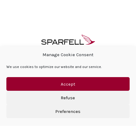
Manage Cookie Consent
FAQ
À PROPOS
ESPACE PRESSE & ACTUALITÉS
We use cookies to optimize our website and our service.
RESPONSABILITÉ SOCIALE DE L’ENTREPRISE
FAQ
CONTACT
POLITIQUE DE COOKIES
MENTIONS LÉGALES
Accept
Refuse
Preferences
©Sparfell 2026 | All right reserved