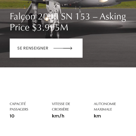
Falcon 2000 SN 153 – Asking
Price $3.995M
SE RENSEIGNER
CAPACITÉ
VITESSE DE
AUTONOMIE
PASSAGERS
CROISIÈRE
MAXIMALE
10
km/h
km