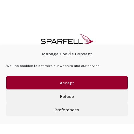
Manage Cookie Consent
FAQ
À PROPOS
ESPACE PRESSE & ACTUALITÉS
We use cookies to optimize our website and our service.
RESPONSABILITÉ SOCIALE DE L’ENTREPRISE
FAQ
CONTACT
POLITIQUE DE COOKIES
MENTIONS LÉGALES
Accept
Refuse
Preferences
©Sparfell 2026 | All right reserved