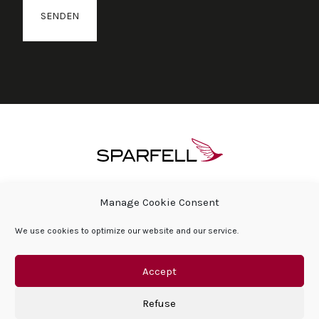
ÜBER SPARFELL
HÄUFIG GESTELLTE FRAGEN
Manage Cookie Consent
PRESSEBEREICH & AKTUELLES
We use cookies to optimize our website and our service.
SOZIALE VERANTWORTUNG DES UNTERNEHMENS
HÄUFIG GESTELLTE FRAGEN
KONTAKT
DATENSCHUTZERKLÄRUNG
IMPRESSUM
Accept
Refuse