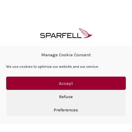
ÜBER SPARFELL
HÄUFIG GESTELLTE FRAGEN
Manage Cookie Consent
PRESSEBEREICH & AKTUELLES
We use cookies to optimize our website and our service.
SOZIALE VERANTWORTUNG DES UNTERNEHMENS
HÄUFIG GESTELLTE FRAGEN
KONTAKT
DATENSCHUTZERKLÄRUNG
IMPRESSUM
Accept
Refuse
Preferences
©Sparfell 2026 | All right reserved