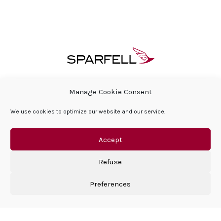
ÜBER SPARFELL
HÄUFIG GESTELLTE FRAGEN
Manage Cookie Consent
PRESSEBEREICH & AKTUELLES
We use cookies to optimize our website and our service.
SOZIALE VERANTWORTUNG DES UNTERNEHMENS
HÄUFIG GESTELLTE FRAGEN
KONTAKT
DATENSCHUTZERKLÄRUNG
IMPRESSUM
Accept
Refuse
Preferences
©Sparfell 2026 | All right reserved